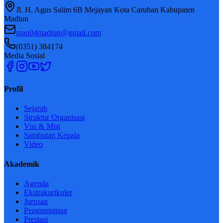
Jl. H. Agus Salim 6B Mejayan Kota Caruban Kabupaten
Madiun
man04madiun@gmail.com
(0351) 384174
Media Sosial
Profil
Sejarah
Struktur Organisasi
Visi & Misi
Sambutan Kepala
Video
Akademik
Agenda
Ekstrakurikuler
Jurusan
Pengumuman
Prestasi