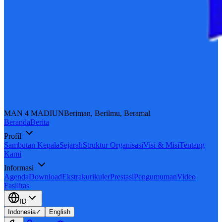
MAN 4 MADIUN
Beriman, Berilmu, Beramal
Beranda
Berita
Profil
Sambutan Kepala
Sejarah
Struktur Organisasi
Visi & Misi
Tentang
Kami
Informasi
Agenda
Download
Ekstrakurikuler
Prestasi
Pengumuman
Video
Fasilitas
ID
Indonesia
✓
English