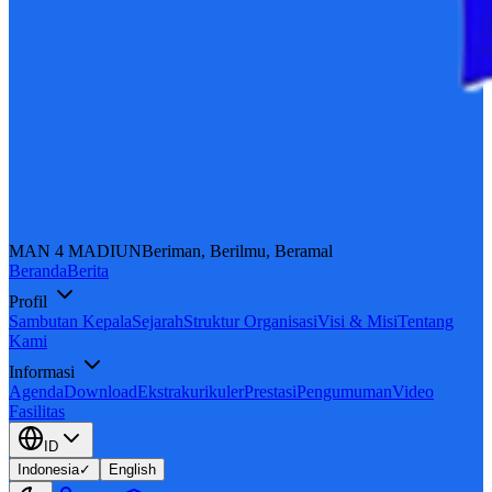
MAN 4 MADIUN
Beriman, Berilmu, Beramal
Beranda
Berita
Profil
Sambutan Kepala
Sejarah
Struktur Organisasi
Visi & Misi
Tentang
Kami
Informasi
Agenda
Download
Ekstrakurikuler
Prestasi
Pengumuman
Video
Fasilitas
ID
Indonesia
✓
English