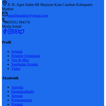
Jl. H. Agus Salim 6B Mejayan Kota Caruban Kabupaten
Madiun
man04madiun@gmail.com
(0351) 384174
Media Sosial
Profil
Sejarah
Struktur Organisasi
Visi & Misi
Sambutan Kepala
Video
Akademik
Agenda
Ekstrakurikuler
Jurusan
Pengumuman
Prestasi